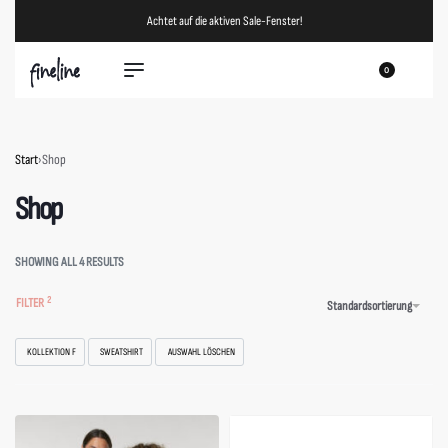
Achtet auf die aktiven Sale-Fenster!
0
Start
›
Shop
Shop
SHOWING ALL 4 RESULTS
FILTER
Standardsortierung
KOLLEKTION F
SWEATSHIRT
AUSWAHL LÖSCHEN