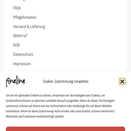
FAQs
Pflegehinweise
Versand & Lieferung
Widerruf
AGB
Datenschutz
Impressum
Cookie-Richtlinie (EU)
Cookie-Zustimmung verwalten
Links
Um dir ein optimales Erlebnis zu bieten, verwenden wir Technologien wie Cookies, um
Geräteinformationen zu speichern und/oder darauf zuzugreifen. Wenn du diesen Technologien
Kontakt
zustimmst, können wir Daten wie das Surfverhalten oder eindeutige IDs auf dieser Website
verarbeiten. Wenn du deine Zustimmung nicht erteilst oder zurückziehst, können bestimmte
Designer
Merkmale und Funktionen beeinträchtigt werden.
Showroom