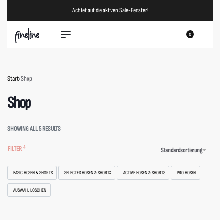
Achtet auf die aktiven Sale-Fenster!
0
Start
›
Shop
Shop
SHOWING ALL 5 RESULTS
FILTER
Standardsortierung
BASIC HOSEN & SHORTS
SELECTED HOSEN & SHORTS
ACTIVE HOSEN & SHORTS
PRO HOSEN
AUSWAHL LÖSCHEN