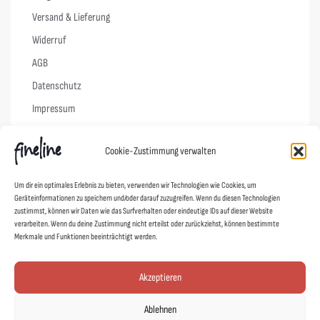
Versand & Lieferung
Widerruf
AGB
Datenschutz
Impressum
Cookie-Richtlinie (EU)
Cookie-Zustimmung verwalten
Links
Um dir ein optimales Erlebnis zu bieten, verwenden wir Technologien wie Cookies, um
Geräteinformationen zu speichern und/oder darauf zuzugreifen. Wenn du diesen Technologien
Kontakt
zustimmst, können wir Daten wie das Surfverhalten oder eindeutige IDs auf dieser Website
verarbeiten. Wenn du deine Zustimmung nicht erteilst oder zurückziehst, können bestimmte
Designer
Merkmale und Funktionen beeinträchtigt werden.
Showroom
Mein Shop
Akzeptieren
Agentur fineline
Ablehnen
Schoad ums Licht