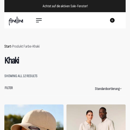
Achtet auf die aktiven Sale-Fenster!
0
Start
›
Produkt Farbe
›
Khaki
Khaki
SHOWING ALL 12 RESULTS
FILTER
Standardsortierung