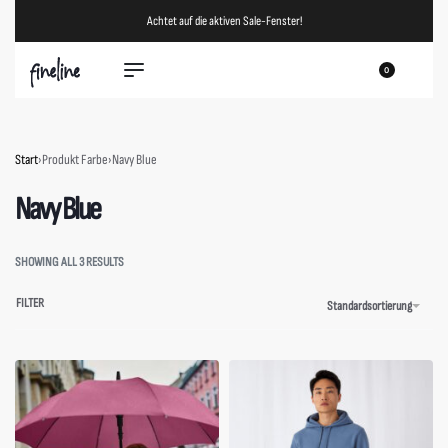
Achtet auf die aktiven Sale-Fenster!
0
Start
›
Produkt Farbe
›
Navy Blue
Navy Blue
SHOWING ALL 3 RESULTS
FILTER
Standardsortierung