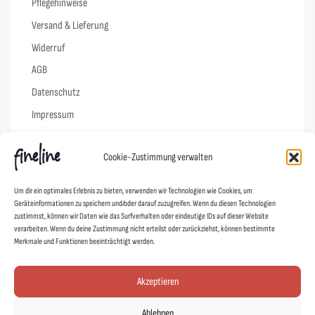
Pflegehinweise
Versand & Lieferung
Widerruf
AGB
Datenschutz
Impressum
Cookie-Richtlinie (EU)
Cookie-Zustimmung verwalten
Links
Um dir ein optimales Erlebnis zu bieten, verwenden wir Technologien wie Cookies, um
Geräteinformationen zu speichern und/oder darauf zuzugreifen. Wenn du diesen Technologien
Kontakt
zustimmst, können wir Daten wie das Surfverhalten oder eindeutige IDs auf dieser Website
verarbeiten. Wenn du deine Zustimmung nicht erteilst oder zurückziehst, können bestimmte
Designer
Merkmale und Funktionen beeinträchtigt werden.
Showroom
Mein Shop
Akzeptieren
Agentur fineline
Ablehnen