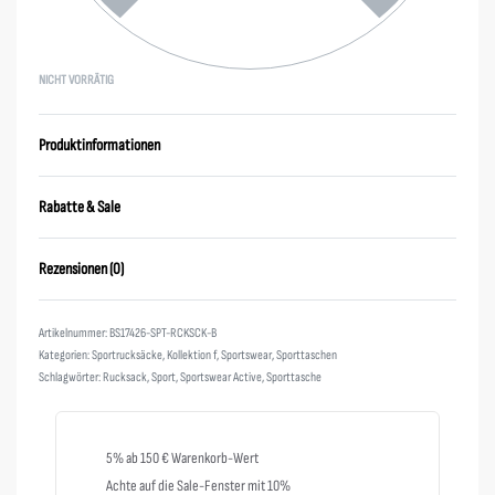
NICHT VORRÄTIG
Produktinformationen
Rabatte & Sale
Rezensionen (0)
Bewertet mit
0
von 5
BS17426-SPT-RCKSCK-B
Kategorien:
Sportrucksäcke
,
Kollektion f
,
Sportswear
,
Sporttaschen
Schlagwörter:
Rucksack
,
Sport
,
Sportswear Active
,
Sporttasche
5% ab 150 € Warenkorb-Wert
Achte auf die Sale-Fenster mit 10%