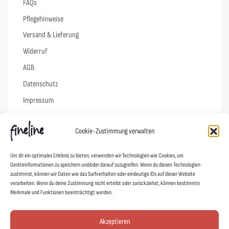
FAQs
Pflegehinweise
Versand & Lieferung
Widerruf
AGB
Datenschutz
Impressum
Cookie-Richtlinie (EU)
Cookie-Zustimmung verwalten
Links
Um dir ein optimales Erlebnis zu bieten, verwenden wir Technologien wie Cookies, um
Geräteinformationen zu speichern und/oder darauf zuzugreifen. Wenn du diesen Technologien
Kontakt
zustimmst, können wir Daten wie das Surfverhalten oder eindeutige IDs auf dieser Website
verarbeiten. Wenn du deine Zustimmung nicht erteilst oder zurückziehst, können bestimmte
Designer
Merkmale und Funktionen beeinträchtigt werden.
Showroom
Mein Shop
Akzeptieren