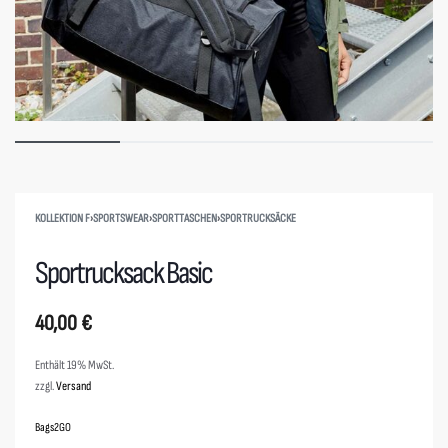
KOLLEKTION F
›
SPORTSWEAR
›
SPORTTASCHEN
›
SPORTRUCKSÄCKE
Sportrucksack Basic
40,00
€
Enthält 19% MwSt.
zzgl.
Versand
Bags2GO