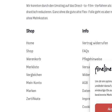
Wir konnten durch den Umstieg auf das Direct-to-Film-Verfahren al
drastisch reduzieren. Ganz ohne die gute alte Flex-Folie geht es aber 
ohne Mehrkosten.
Shop
Info
Home
Vertrag widerrufen
Shop
FAQs
Warenkorb
Pflegehinweise
Merkliste
Versand & Lieferung
Vergleichen
Widerruf
Um dir ein optim
Mein Konto
AGB
und/oder darauf 
Marken
Datenschutz
eindeutige IDs a
bestimmte Merkm
Zertifikate
Impressum
Cookie-Richtlinie (EU)
Akz