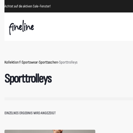
Achtet auf die aktiven Sale-Fenster!
Kollektion f
›
Sportswear
›
Sporttaschen
›
Sporttrolleys
Sporttrolleys
EINZELNES ERGEBNIS WIRD ANGEZEIGT