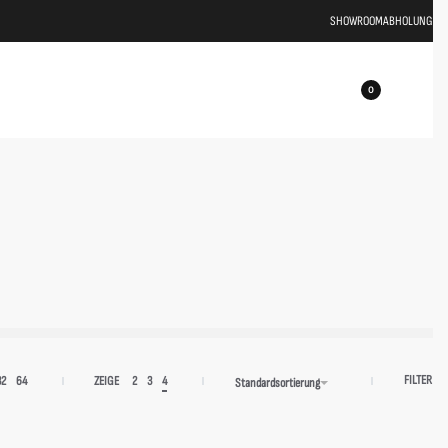
SHOWROOM
ABHOLUNG
0
FILTER
32
64
ZEIGE
2
3
4
Standardsortierung