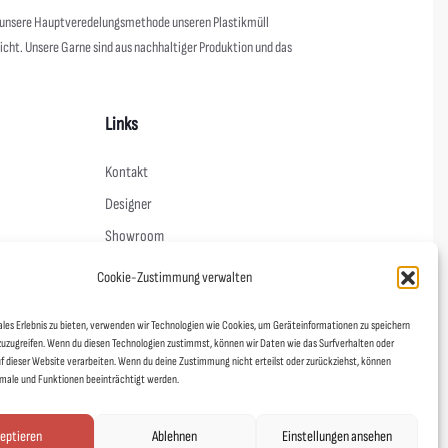
s unsere Hauptveredelungsmethode unseren Plastikmüll
nicht. Unsere Garne sind aus nachhaltiger Produktion und das
Links
Kontakt
Designer
Showroom
Mein Shop
Cookie-Zustimmung verwalten
Agentur fineline
ales Erlebnis zu bieten, verwenden wir Technologien wie Cookies, um Geräteinformationen zu speichern
Schoad ums Licht
zuzugreifen. Wenn du diesen Technologien zustimmst, können wir Daten wie das Surfverhalten oder
DUAFF!
uf dieser Website verarbeiten. Wenn du deine Zustimmung nicht erteilst oder zurückziehst, können
ale und Funktionen beeinträchtigt werden.
Stickerei Gießen
eptieren
Ablehnen
Einstellungen ansehen