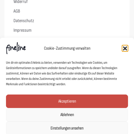
Widerruf
AGB
Datenschutz
Impressum
Cookie-Richtlinie (EU)
Cookie-Zustimmung verwalten
Links
Um dir ein optimales Erlebnis zu bieten, verwenden wir Technologien wie Cookies, um
Geräteinformationen zu speichern und/oder darauf zuzugreifen. Wenn du diesen Technologien
Kontakt
zustimmst, können wir Daten wie das Surfverhalten oder eindeutige IDs auf dieser Website
verarbeiten. Wenn du deine Zustimmung nicht erteilst oder zurückziehst, können bestimmte
Designer
Merkmale und Funktionen beeinträchtigt werden.
Showroom
Mein Shop
Akzeptieren
Agentur fineline
Ablehnen
Schoad ums Licht
DUAFF!
Einstellungen ansehen