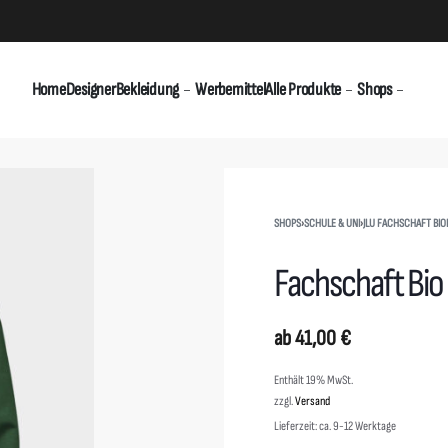
Home
Designer
Bekleidung
Werbemittel
Alle Produkte
Shops
SHOPS
›
SCHULE & UNI
›
JLU FACHSCHAFT BIO
Fachschaft Bio
ab
41,00
€
Enthält 19% MwSt.
zzgl.
Versand
Lieferzeit: ca. 9-12 Werktage