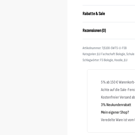
Rabatte & Sale
Rezensionen (0)
TJ5100-SWTS-U-FSB
Kategorien:
JLU Fachschaft Biologie
,
Schule
Schlagwörter:
FS Biologie
,
Hoodie
,
JLU
5% ab 150 € Warenkorb
Achte auf die Sale-Fens
Kostenfreier Versand a
3% Neukundenrabatt
Mein eigener Shop?
Veredelte Ware ist vo