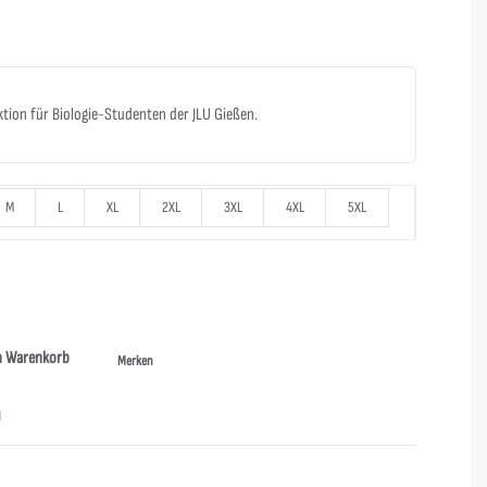
ktion für Biologie-Studenten der JLU Gießen.
M
L
XL
2XL
3XL
4XL
5XL
n Warenkorb
Merken
N