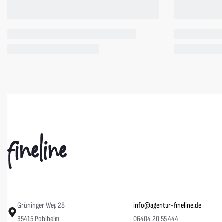
BagBase
Keyclip mit deinem Aufdruck
4,00
€
3,60
€
Spare 0,40 €