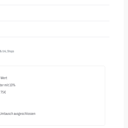
Bewertet mit
0
von 5
 & Uni
,
Shops
-Wert
ter mit 10%
b 75€
m Umtausch ausgeschlossen