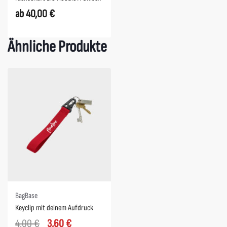
ab
40,00
€
Ähnliche Produkte
Spare 0,40 €
BagBase
Keyclip mit deinem Aufdruck
4,00
€
3,60
€