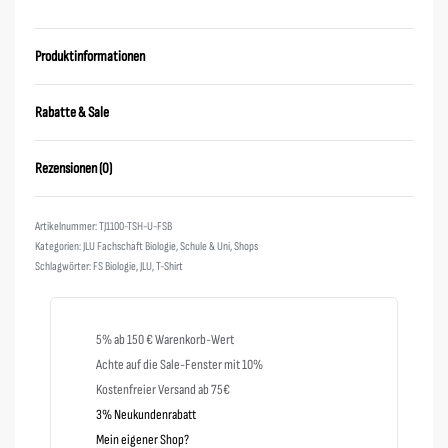
Produktinformationen
Rabatte & Sale
Rezensionen (0)
Bewertet mit
0
von 5
TJ1100-TSH-U-FSB
Kategorien:
JLU Fachschaft Biologie
,
Schule & Uni
,
Shops
Schlagwörter:
FS Biologie
,
JLU
,
T-Shirt
5% ab 150 € Warenkorb-Wert
Achte auf die Sale-Fenster mit 10%
Kostenfreier Versand ab 75€
3% Neukundenrabatt
Mein eigener Shop?