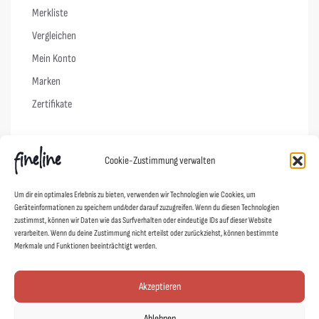
Merkliste
Vergleichen
Mein Konto
Marken
Zertifikate
Info
Cookie-Zustimmung verwalten
Vertrag widerrufen
Um dir ein optimales Erlebnis zu bieten, verwenden wir Technologien wie Cookies, um
FAQs
Geräteinformationen zu speichern und/oder darauf zuzugreifen. Wenn du diesen Technologien
zustimmst, können wir Daten wie das Surfverhalten oder eindeutige IDs auf dieser Website
Pflegehinweise
verarbeiten. Wenn du deine Zustimmung nicht erteilst oder zurückziehst, können bestimmte
Versand & Lieferung
Merkmale und Funktionen beeinträchtigt werden.
Widerruf
Akzeptieren
AGB
Datenschutz
Ablehnen