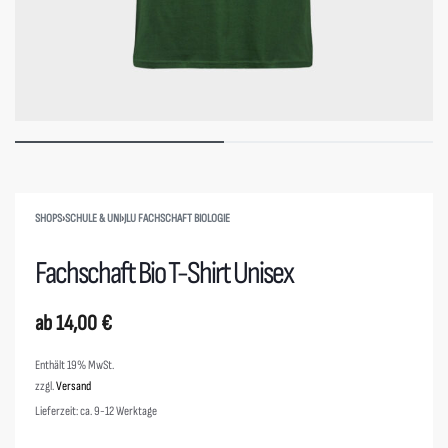
SHOPS
›
SCHULE & UNI
›
JLU FACHSCHAFT BIOLOGIE
Fachschaft Bio T-Shirt Unisex
ab
14,00
€
Enthält 19% MwSt.
zzgl.
Versand
Lieferzeit: ca. 9-12 Werktage