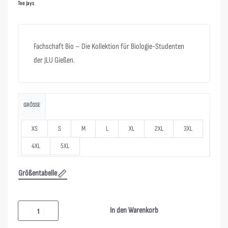
Tee Jays
Fachschaft Bio – Die Kollektion für Biologie-Studenten
der JLU Gießen.
GRÖSSE
XS
S
M
L
XL
2XL
3XL
4XL
5XL
Größentabelle
In den Warenkorb