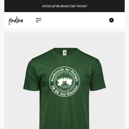
Achtet auf die aktiven Sale-Fenster!
0