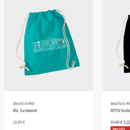
Westford Mill
Westford Mi
BSL Turnbeutel
RFPZV Großs
10,00
€
10,00
€
9,0
Spare 1,00 €