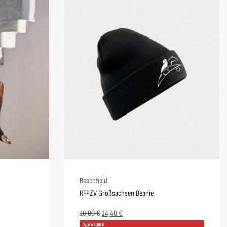
Beechfield
RFPZV Großsachsen Beanie
16,00
€
14,40
€
Spare 1,60 €