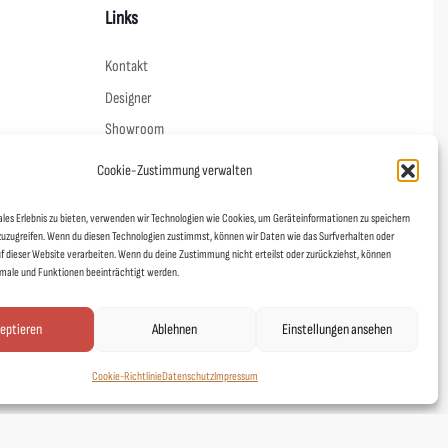
Links
Kontakt
Designer
Showroom
Mein Shop
Cookie-Zustimmung verwalten
Agentur fineline
ales Erlebnis zu bieten, verwenden wir Technologien wie Cookies, um Geräteinformationen zu speichern
Schoad ums Licht
zuzugreifen. Wenn du diesen Technologien zustimmst, können wir Daten wie das Surfverhalten oder
uf dieser Website verarbeiten. Wenn du deine Zustimmung nicht erteilst oder zurückziehst, können
DUAFF!
ale und Funktionen beeinträchtigt werden.
Stickerei Gießen
eptieren
Ablehnen
Einstellungen ansehen
Cookie-Richtlinie
Datenschutz
Impressum