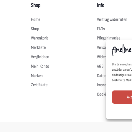
Shop
Info
Home
Vertrag widerrufen
Shop
FAQs
Warenkorb
Pflegehinweise
Merkliste
Versand & Lieferung
Vergleichen
Widerruf
Um dir ein optim
Mein Konto
AGB
und/oder darauf 
eindeutige IDs a
Marken
Datenschutz
bestimmte Merkm
Zertifikate
Impressum
Cookie-Richtlinie (EU)
Akz