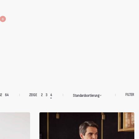
0
FILTER
32
64
ZEIGE
2
3
4
Standardsortierung