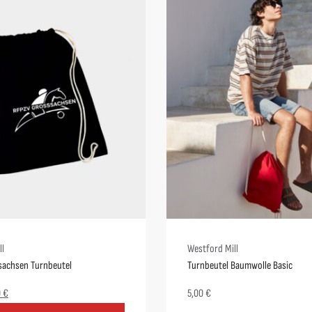
ll
Westford Mill
achsen Turnbeutel
Turnbeutel Baumwolle Basic
0
€
5,00
€