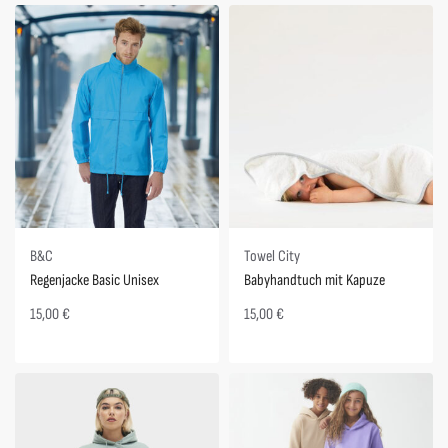
B&C
Towel City
Regenjacke Basic Unisex
Babyhandtuch mit Kapuze
15,00
€
15,00
€