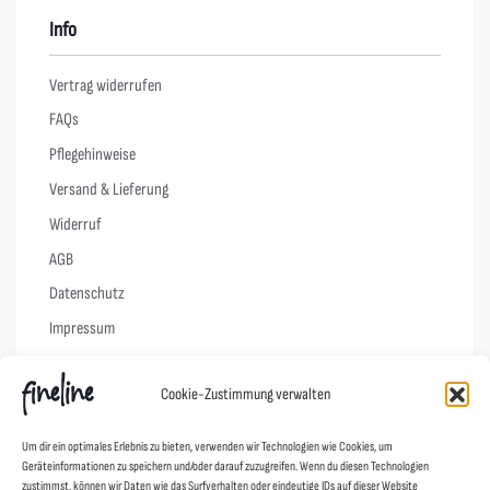
Info
Vertrag widerrufen
FAQs
Pflegehinweise
Versand & Lieferung
Widerruf
AGB
Datenschutz
Impressum
Cookie-Richtlinie (EU)
Cookie-Zustimmung verwalten
Links
Um dir ein optimales Erlebnis zu bieten, verwenden wir Technologien wie Cookies, um
Geräteinformationen zu speichern und/oder darauf zuzugreifen. Wenn du diesen Technologien
Kontakt
zustimmst, können wir Daten wie das Surfverhalten oder eindeutige IDs auf dieser Website