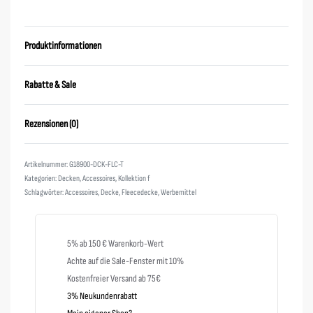
Produktinformationen
Rabatte & Sale
Rezensionen (0)
Bewertet mit
0
von 5
G18900-DCK-FLC-T
Kategorien:
Decken
,
Accessoires
,
Kollektion f
Schlagwörter:
Accessoires
,
Decke
,
Fleecedecke
,
Werbemittel
5% ab 150 € Warenkorb-Wert
Achte auf die Sale-Fenster mit 10%
Kostenfreier Versand ab 75€
3% Neukundenrabatt