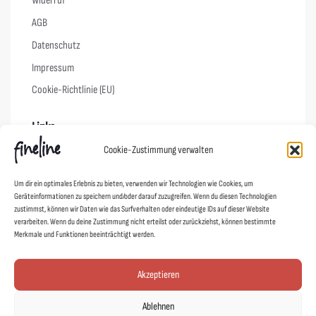
Widerruf
AGB
Datenschutz
Impressum
Cookie-Richtlinie (EU)
Links
Cookie-Zustimmung verwalten
Kontakt
Um dir ein optimales Erlebnis zu bieten, verwenden wir Technologien wie Cookies, um
Designer
Geräteinformationen zu speichern und/oder darauf zuzugreifen. Wenn du diesen Technologien
Showroom
zustimmst, können wir Daten wie das Surfverhalten oder eindeutige IDs auf dieser Website
verarbeiten. Wenn du deine Zustimmung nicht erteilst oder zurückziehst, können bestimmte
Mein Shop
Merkmale und Funktionen beeinträchtigt werden.
Agentur fineline
Akzeptieren
Schoad ums Licht
DUAFF!
Ablehnen