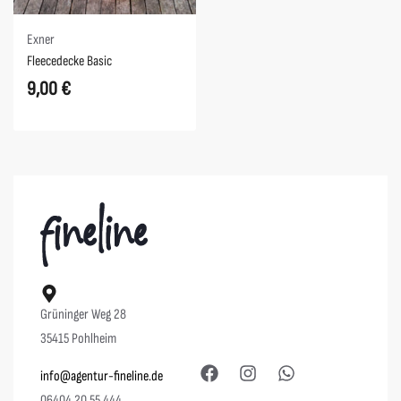
Exner
Fleecedecke Basic
9,00
€
Grüninger Weg 28
35415 Pohlheim
info@agentur-fineline.de
06404 20 55 444