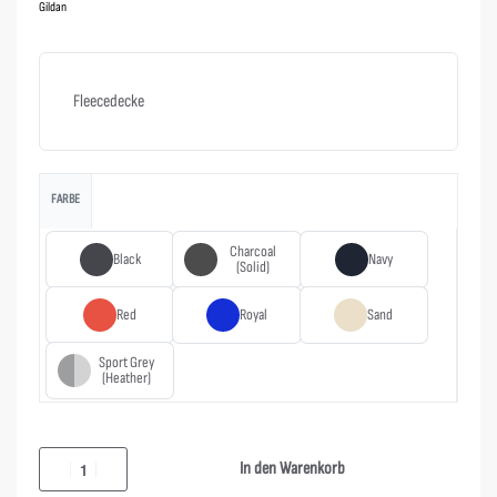
Gildan
Fleecedecke
FARBE
Charcoal
Black
Navy
(Solid)
Red
Royal
Sand
Sport Grey
(Heather)
In den Warenkorb