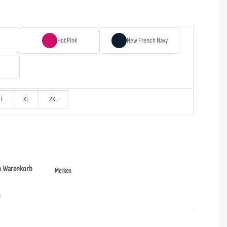
Hot Pink
New French Navy
L
XL
2XL
n Warenkorb
Merken
N