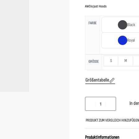
AWDis Just Hoods
FARBE
Black
Royal
S
M
GRÖSSE
Größentabelle
In de
PRODUKT ZUM VERGLEICH HINZUFÜGE
Produktinformationen