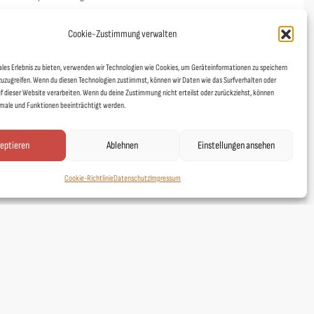
nicht. Unsere Garne sind aus nachhaltiger Produktion und das
Cookie-Zustimmung verwalten
Links
ales Erlebnis zu bieten, verwenden wir Technologien wie Cookies, um Geräteinformationen zu speichern
zuzugreifen. Wenn du diesen Technologien zustimmst, können wir Daten wie das Surfverhalten oder
uf dieser Website verarbeiten. Wenn du deine Zustimmung nicht erteilst oder zurückziehst, können
Kontakt
ale und Funktionen beeinträchtigt werden.
Designer
eptieren
Ablehnen
Einstellungen ansehen
Showroom
Mein Shop
Cookie-Richtlinie
Datenschutz
Impressum
Agentur fineline
Schoad ums Licht
DUAFF!
Stickerei Gießen