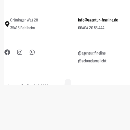
Grüninger Weg 28
info@agentur-fineline.de
35415 Pohlheim
06404 20 55 444
@agentur.fineline
@schoadumslicht
© Agentur fineline GbR 2023.