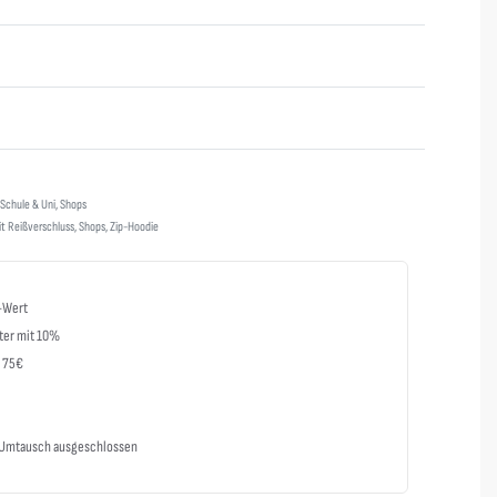
Bewertet mit
0
von 5
Schule & Uni
,
Shops
t Reißverschluss
,
Shops
,
Zip-Hoodie
-Wert
ter mit 10%
b 75€
m Umtausch ausgeschlossen