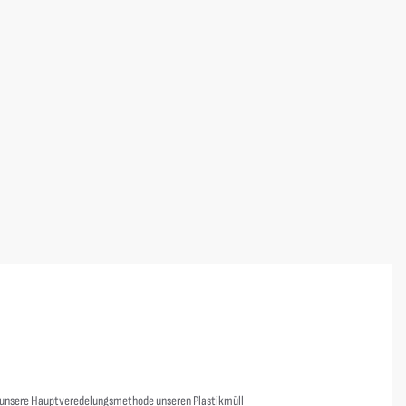
AWDis Just Hoods
HUS Hoodie Unisex
24,00
€
s unsere Hauptveredelungsmethode unseren Plastikmüll