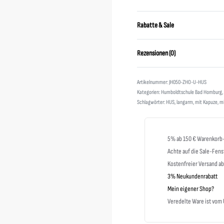
Rabatte & Sale
Rezensionen (0)
JH050-ZHO-U-HUS
Kategorien:
Humboldtschule Bad Homburg
,
Schlagwörter:
HUS
,
langarm
,
mit Kapuze
,
mi
5% ab 150 € Warenkorb
Achte auf die Sale-Fens
Kostenfreier Versand a
3% Neukundenrabatt
Mein eigener Shop?
Veredelte Ware ist vo