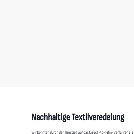
Tee Jays
 „HUS“ Kids
HUS Polo Herren
39,00
€
Nachhaltige Textilveredelung
Wir konnten durch den Umstieg auf das Direct-to-Film-Verfahren al