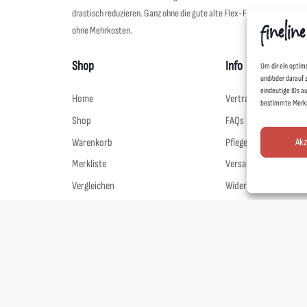
drastisch reduzieren. Ganz ohne die gute alte Flex-Folie geht es aber 
ohne Mehrkosten.
Shop
Info
Um dir ein optim
und/oder darauf 
eindeutige IDs a
Home
Vertrag widerrufen
bestimmte Merkm
Shop
FAQs
Akz
Warenkorb
Pflegehinweise
Merkliste
Versand & Lieferung
Vergleichen
Widerruf
Mein Konto
AGB
Marken
Datenschutz
Zertifikate
Impressum
Cookie-Richtlinie (EU)