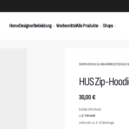
Home
Designer
Bekleidung
Werbemittel
Alle Produkte
Shops
SHOPS
›
SCHULE & UNI
›
HUMBOLDTSCHULE 
HUS Zip-Hoodi
30,00
€
Enthält 19% MwSt.
zzgl.
Versand
Lieferzeit: ca. 9-12 Werktage