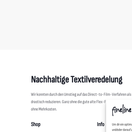
 Hoods
Kariban
erg Sweatshirt Unisex
IPG Wettenberg Parka Unisex
0
€
54,00
€
Nachhaltige Textilveredelung
Wir konnten durch den Umstieg auf das Direct-to-Film-Verfahren al
drastisch reduzieren. Ganz ohne die gute alte Flex-Folie geht es aber 
ohne Mehrkosten.
Shop
Info
Um dir ein optim
und/oder darauf 