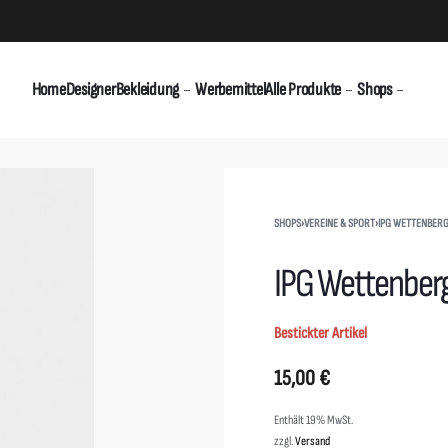
Home
Designer
Bekleidung
Werbemittel
Alle Produkte
Shops
SHOPS
›
VEREINE & SPORT
›
IPG WETTENBERG 
IPG Wettenberg
Bestickter Artikel
15,00
€
Enthält 19% MwSt.
zzgl.
Versand