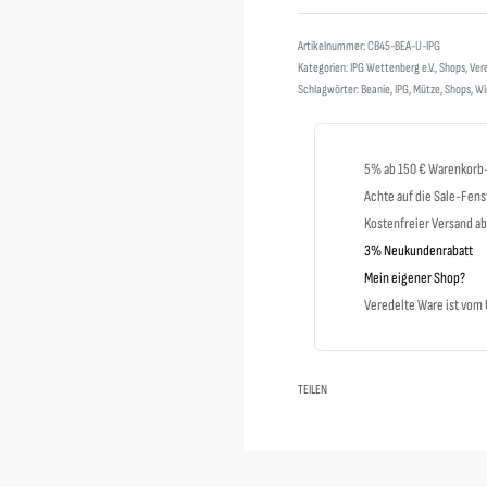
CB45-BEA-U-IPG
Kategorien:
IPG Wettenberg e.V.
,
Shops
,
Ver
Schlagwörter:
Beanie
,
IPG
,
Mütze
,
Shops
,
Wi
5% ab 150 € Warenkorb
Achte auf die Sale-Fens
Kostenfreier Versand a
3% Neukundenrabatt
Mein eigener Shop?
Veredelte Ware ist vo
TEILEN