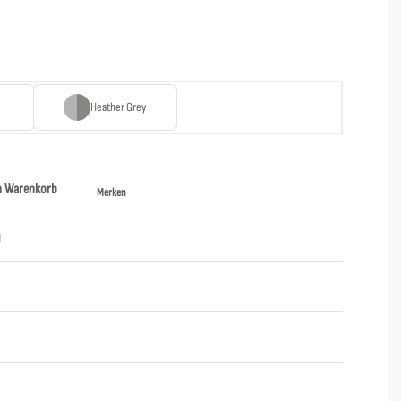
Heather Grey
n Warenkorb
Merken
N