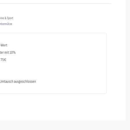
Bewertet mit
0
von 5
eine & Sport
ntermütze
-Wert
ter mit 10%
b 75€
m Umtausch ausgeschlossen