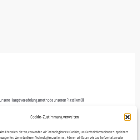
B&C
IPG Wettenberg Regenjacke Kids
23,00
€
s unsere Hauptveredelungsmethode unseren Plastikmüll
nicht. Unsere Garne sind aus nachhaltiger Produktion und das
Cookie-Zustimmung verwalten
Links
ales Erlebnis zu bieten, verwenden wir Technologien wie Cookies, um Geräteinformationen zu speichern
zuzugreifen. Wenn du diesen Technologien zustimmst, können wir Daten wie das Surfverhalten oder