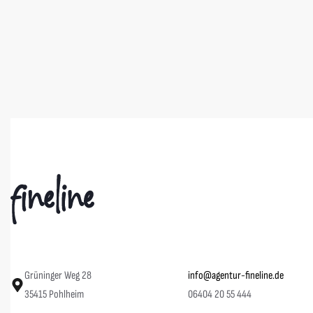
Quadra
AWDis Just
IPG Wettenberg Sporttasche L
IPG Wettenb
42,00
€
ab
25,0
Grüninger Weg 28
info@agentur-fineline.de
35415 Pohlheim
06404 20 55 444