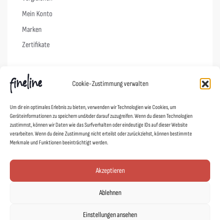
Mein Konto
Marken
Zertifikate
Info
Cookie-Zustimmung verwalten
Vertrag widerrufen
Um dir ein optimales Erlebnis zu bieten, verwenden wir Technologien wie Cookies, um
FAQs
Geräteinformationen zu speichern und/oder darauf zuzugreifen. Wenn du diesen Technologien
zustimmst, können wir Daten wie das Surfverhalten oder eindeutige IDs auf dieser Website
Pflegehinweise
verarbeiten. Wenn du deine Zustimmung nicht erteilst oder zurückziehst, können bestimmte
Versand & Lieferung
Merkmale und Funktionen beeinträchtigt werden.
Widerruf
Akzeptieren
AGB
Datenschutz
Ablehnen
Impressum
Einstellungen ansehen