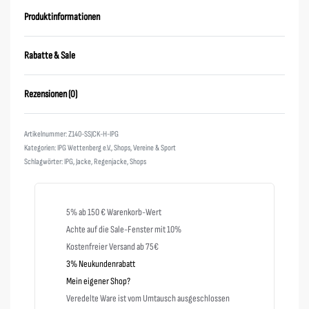
Produktinformationen
Rabatte & Sale
Rezensionen (0)
Bewertet mit
0
von 5
Z140-SSJCK-H-IPG
Kategorien:
IPG Wettenberg e.V.
,
Shops
,
Vereine & Sport
Schlagwörter:
IPG
,
Jacke
,
Regenjacke
,
Shops
5% ab 150 € Warenkorb-Wert
Achte auf die Sale-Fenster mit 10%
Kostenfreier Versand ab 75€
3% Neukundenrabatt
Mein eigener Shop?
Veredelte Ware ist vom Umtausch ausgeschlossen