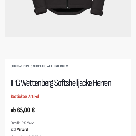
SHOPS
›
VEREINE & SPORT
›
IPG WETTENBERG E.V.
IPG Wettenberg Softshelljacke Herren
Bestickter Artikel
ab
65,00
€
Enthält 19% MwSt.
zzgl.
Versand