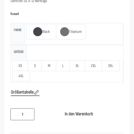
Lieferzeit: ca. 9-12 Werktage
Russell
FARBE
Black
Titanium
GRÖSSE
XS
S
M
L
XL
2XL
3XL
4XL
Größentabelle
In den Warenkorb