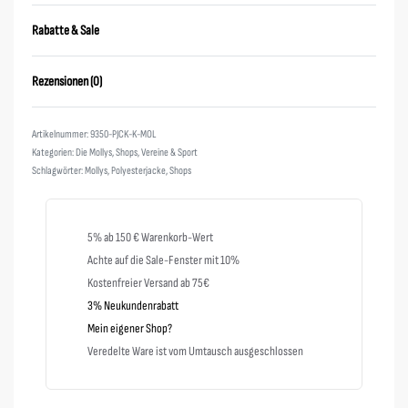
Rabatte & Sale
Rezensionen (0)
Bewertet mit
0
von 5
9350-PJCK-K-MOL
Kategorien:
Die Mollys
,
Shops
,
Vereine & Sport
Schlagwörter:
Mollys
,
Polyesterjacke
,
Shops
5% ab 150 € Warenkorb-Wert
Achte auf die Sale-Fenster mit 10%
Kostenfreier Versand ab 75€
3% Neukundenrabatt
Mein eigener Shop?
Veredelte Ware ist vom Umtausch ausgeschlossen