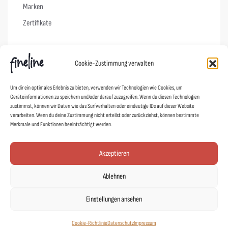
Marken
Zertifikate
Info
Cookie-Zustimmung verwalten
Vertrag widerrufen
Um dir ein optimales Erlebnis zu bieten, verwenden wir Technologien wie Cookies, um
FAQs
Geräteinformationen zu speichern und/oder darauf zuzugreifen. Wenn du diesen Technologien
zustimmst, können wir Daten wie das Surfverhalten oder eindeutige IDs auf dieser Website
Pflegehinweise
verarbeiten. Wenn du deine Zustimmung nicht erteilst oder zurückziehst, können bestimmte
Versand & Lieferung
Merkmale und Funktionen beeinträchtigt werden.
Widerruf
Akzeptieren
AGB
Datenschutz
Ablehnen
Impressum
Einstellungen ansehen
Cookie-Richtlinie (EU)
Cookie-Richtlinie
Datenschutz
Impressum