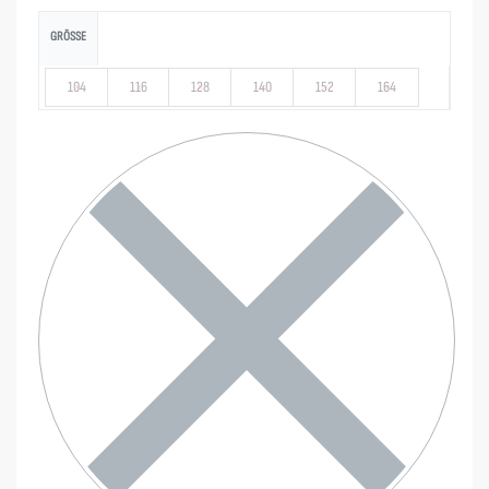
GRÖSSE
104
116
128
140
152
164