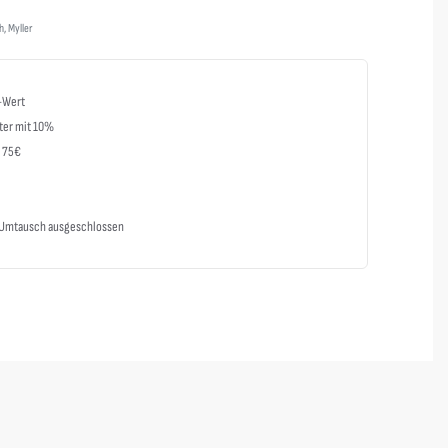
h
,
Myller
-Wert
ter mit 10%
b 75€
m Umtausch ausgeschlossen