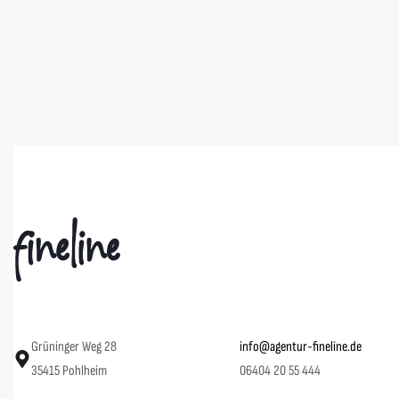
AUSVERKAUFT
AUSVERKAUFT
MYLLER Tour Shirt 2026 / Heavy Oversized
MYLLER Gol
35,00
€
55,00
€
Grüninger Weg 28
info@agentur-fineline.de
35415 Pohlheim
06404 20 55 444