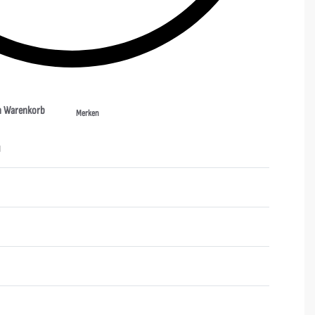
n Warenkorb
Merken
N
Bewertet mit
0
von 5