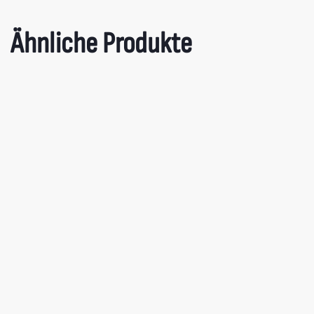
MYLLER Beanie
MYLLER Tas
20,00
€
15,00
€
Ähnliche Produkte