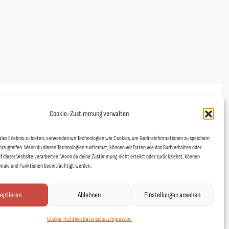
Cookie-Zustimmung verwalten
ales Erlebnis zu bieten, verwenden wir Technologien wie Cookies, um Geräteinformationen zu speichern
zuzugreifen. Wenn du diesen Technologien zustimmst, können wir Daten wie das Surfverhalten oder
uf dieser Website verarbeiten. Wenn du deine Zustimmung nicht erteilst oder zurückziehst, können
s unsere Hauptveredelungsmethode unseren Plastikmüll
ale und Funktionen beeinträchtigt werden.
nicht. Unsere Garne sind aus nachhaltiger Produktion und das
eptieren
Ablehnen
Einstellungen ansehen
Links
Cookie-Richtlinie
Datenschutz
Impressum