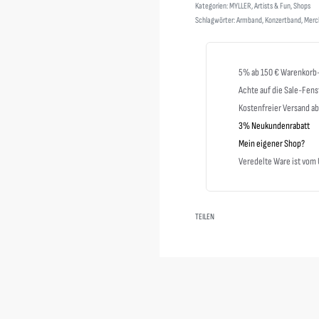
Kategorien:
MYLLER
,
Artists & Fun
,
Shops
Schlagwörter:
Armband
,
Konzertband
,
Merc
5% ab 150 € Warenkorb
Achte auf die Sale-Fens
Kostenfreier Versand a
3% Neukundenrabatt
Mein eigener Shop?
Veredelte Ware ist vo
TEILEN