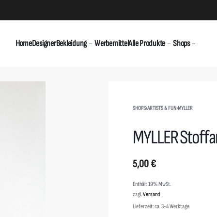
Home
Designer
Bekleidung
Werbemittel
Alle Produkte
Shops
SHOPS
›
ARTISTS & FUN
›
MYLLER
MYLLER Stoff
5,00
€
Enthält 19% MwSt.
zzgl.
Versand
Lieferzeit: ca. 3-4 Werktage