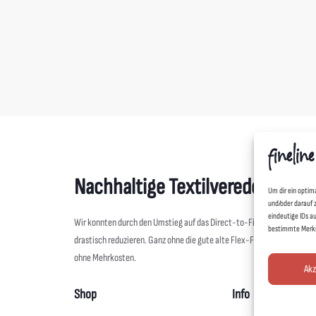
dschatz Hoodie, Sonderedition
MYLLER Socken
12,00
€
Nachhaltige Textilveredelung
Um dir ein optim
und/oder darauf 
eindeutige IDs a
Wir konnten durch den Umstieg auf das Direct-to-Film-Verfahren al
bestimmte Merkm
drastisch reduzieren. Ganz ohne die gute alte Flex-Folie geht es aber 
ohne Mehrkosten.
Akz
Shop
Info