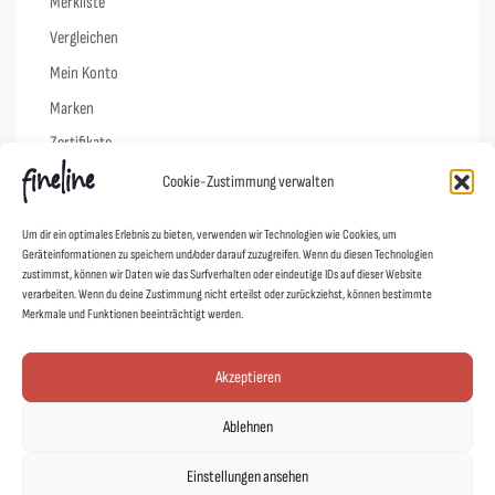
Merkliste
Vergleichen
Mein Konto
Marken
Zertifikate
Cookie-Zustimmung verwalten
Info
Um dir ein optimales Erlebnis zu bieten, verwenden wir Technologien wie Cookies, um
Geräteinformationen zu speichern und/oder darauf zuzugreifen. Wenn du diesen Technologien
Vertrag widerrufen
zustimmst, können wir Daten wie das Surfverhalten oder eindeutige IDs auf dieser Website
FAQs
verarbeiten. Wenn du deine Zustimmung nicht erteilst oder zurückziehst, können bestimmte
Merkmale und Funktionen beeinträchtigt werden.
Pflegehinweise
Versand & Lieferung
Akzeptieren
Widerruf
Ablehnen
AGB
Datenschutz
Einstellungen ansehen