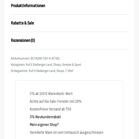
Produktinformationen
Rabatte & Sale
Rezensionen (0)
Bewertet mit
0
von 5
BCTK300-TSH-K-RFVGL
Kategorien:
RuFV Gleiberger Land
,
Shops
,
Vereine & Sport
Schlagwörter:
RuFV Gleiberger Land
,
Shops
,
T-Shirt
5% ab 150 € Warenkorb-Wert
Achte auf die Sale-Fenster mit 10%
Kostenfreier Versand ab 75€
3% Neukundenrabatt
Mein eigener Shop?
Veredelte Ware ist vom Umtausch ausgeschlossen