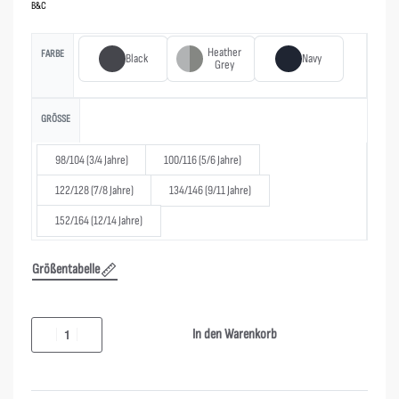
B&C
Heather
FARBE
Black
Navy
Grey
GRÖSSE
98/104 (3/4 Jahre)
100/116 (5/6 Jahre)
122/128 (7/8 Jahre)
134/146 (9/11 Jahre)
152/164 (12/14 Jahre)
Größentabelle
In den Warenkorb