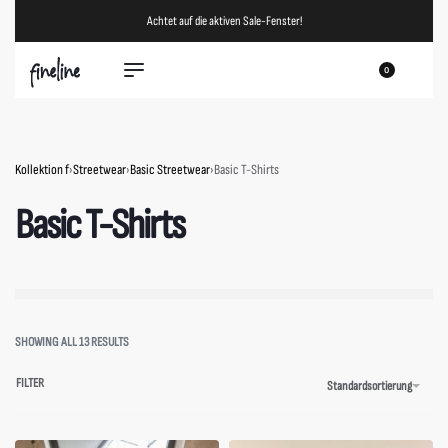
Achtet auf die aktiven Sale-Fenster!
0
Kollektion f
›
Streetwear
›
Basic Streetwear
›
Basic T-Shirts
Basic T-Shirts
SHOWING ALL 13 RESULTS
FILTER
Standardsortierung