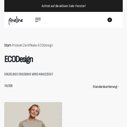
Achtet auf die aktiven Sale-Fenster!
0
Start
›
Produkt Zertifikate
›
ECODesign
ECODesign
EINZELNES ERGEBNIS WIRD ANGEZEIGT
FILTER
Standardsortierung