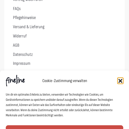
FAQs
Pflegehinweise
Versand & Lieferung
Widerruf
AGB
Datenschutz
Impressum
Cookie-Richtlinie (EU)
Cookie-Zustimmung verwalten
Links
Um dir ein optimales Erlebnis zu bieten, verwenden wir Technologien wie Cookies, um
Geräteinformationen zu speichern und/oder darauf zuzugreifen. Wenn du diesen Technologien
Kontakt
zustimmst, können wir Daten wie das Surfverhalten oder eindeutige IDs auf dieser Website
verarbeiten. Wenn du deine Zustimmung nicht erteilst oder zurückziehst, können bestimmte
Designer
Merkmale und Funktionen beeinträchtigt werden.
Showroom