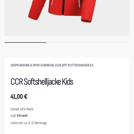
SHOPS
›
VEREINE & SPORT
›
CARNEVAL CLUB 1977 RUTTERSHAUSEN E.V.
CCR Softshelljacke Kids
41,00
€
Enthält 19% MwSt.
zzgl.
Versand
Lieferzeit: ca. 9-12 Werktage