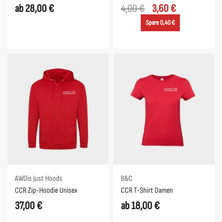
ab
28,00
€
4,00
€
3,60
€
Spare 0,40 €
AWDis Just Hoods
B&C
CCR Zip-Hoodie Unisex
CCR T-Shirt Damen
37,00
€
ab
18,00
€