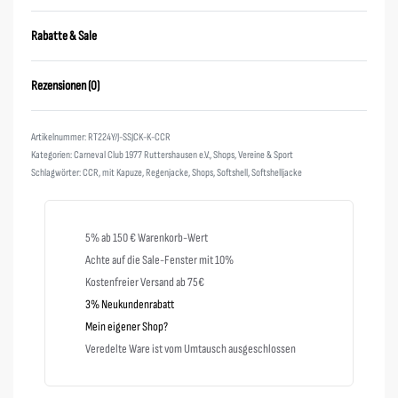
Rabatte & Sale
Rezensionen (0)
Bewertet mit
0
von 5
RT224Y/J-SSJCK-K-CCR
Kategorien:
Carneval Club 1977 Ruttershausen e.V.
,
Shops
,
Vereine & Sport
Schlagwörter:
CCR
,
mit Kapuze
,
Regenjacke
,
Shops
,
Softshell
,
Softshelljacke
5% ab 150 € Warenkorb-Wert
Achte auf die Sale-Fenster mit 10%
Kostenfreier Versand ab 75€
3% Neukundenrabatt
Mein eigener Shop?
Veredelte Ware ist vom Umtausch ausgeschlossen