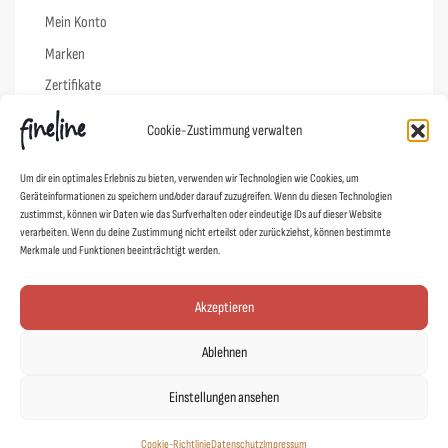
Mein Konto
Marken
Zertifikate
Cookie-Zustimmung verwalten
Info
Um dir ein optimales Erlebnis zu bieten, verwenden wir Technologien wie Cookies, um
Vertrag widerrufen
Geräteinformationen zu speichern und/oder darauf zuzugreifen. Wenn du diesen Technologien
zustimmst, können wir Daten wie das Surfverhalten oder eindeutige IDs auf dieser Website
FAQs
verarbeiten. Wenn du deine Zustimmung nicht erteilst oder zurückziehst, können bestimmte
Merkmale und Funktionen beeinträchtigt werden.
Pflegehinweise
Versand & Lieferung
Akzeptieren
Widerruf
AGB
Ablehnen
Datenschutz
Einstellungen ansehen
Impressum
Cookie-Richtlinie (EU)
Cookie-Richtlinie
Datenschutz
Impressum