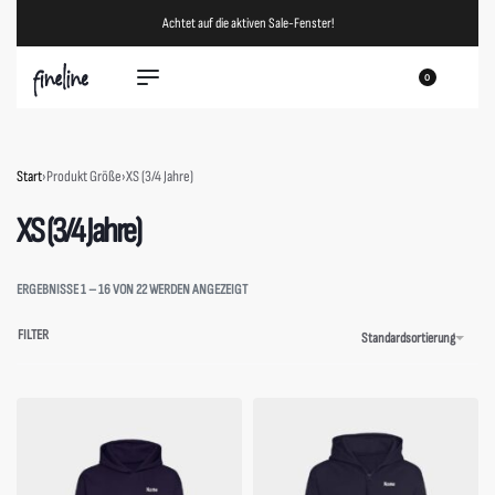
Achtet auf die aktiven Sale-Fenster!
0
Start
›
Produkt Größe
›
XS (3/4 Jahre)
XS (3/4 Jahre)
ERGEBNISSE 1 – 16 VON 22 WERDEN ANGEZEIGT
FILTER
Standardsortierung