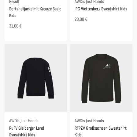
Result
AWDis Just Hoods
Softshelljacke mit Kapuze Basic
IPG Wettenberg Sweatshirt Kids
Kids
23,00
€
31,00
€
Spare 2,50 €
AWDis Just Hoods
AWDis Just Hoods
RuFV Gleiberger Land
RFPZV Großsachsen Sweatshirt
Sweatshirt Kids
Kids