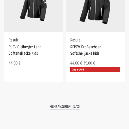
Spare 4,40 €
Result
Result
RuFV Gleiberger Land
RFPZV Großsachsen
Softshelljacke Kids
Softshelljacke Kids
44,00
€
44,00
€
39,60
€
Spare 4,40 €
(1 / 2)