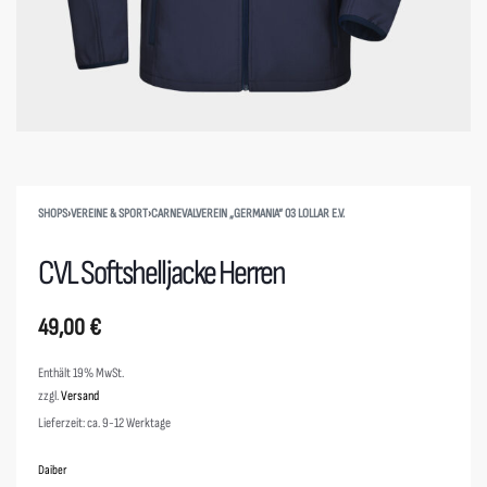
SHOPS
›
VEREINE & SPORT
›
CARNEVALVEREIN „GERMANIA“ 03 LOLLAR E.V.
CVL Softshelljacke Herren
49,00
€
Enthält 19% MwSt.
zzgl.
Versand
Lieferzeit: ca. 9-12 Werktage
Daiber