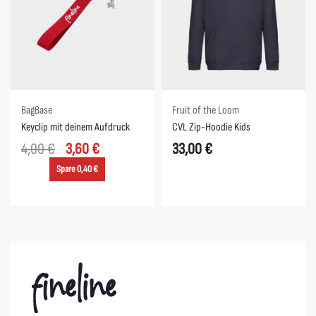
Spare 0,40 €
BagBase
Fruit of the Loom
Keyclip mit deinem Aufdruck
CVL Zip-Hoodie Kids
4,00
€
3,60
€
33,00
€
Spare 0,40 €