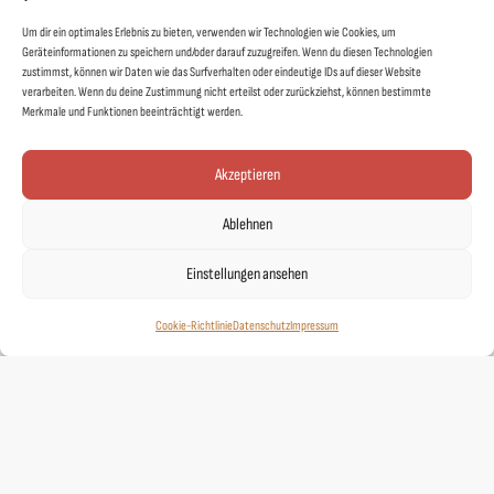
Um dir ein optimales Erlebnis zu bieten, verwenden wir Technologien wie Cookies, um
Vertrag widerrufen
Geräteinformationen zu speichern und/oder darauf zuzugreifen. Wenn du diesen Technologien
zustimmst, können wir Daten wie das Surfverhalten oder eindeutige IDs auf dieser Website
FAQs
verarbeiten. Wenn du deine Zustimmung nicht erteilst oder zurückziehst, können bestimmte
Pflegehinweise
Merkmale und Funktionen beeinträchtigt werden.
Versand & Lieferung
Akzeptieren
Widerruf
AGB
Ablehnen
Datenschutz
Einstellungen ansehen
Impressum
Cookie-Richtlinie (EU)
Cookie-Richtlinie
Datenschutz
Impressum
Links
Kontakt
Designer