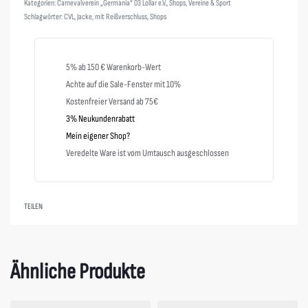
Kategorien:
Carnevalverein „Germania“ 03 Lollar e.V.
,
Shops
,
Vereine & Sport
Schlagwörter:
CVL
,
Jacke
,
mit Reißverschluss
,
Shops
5% ab 150 € Warenkorb-Wert
Achte auf die Sale-Fenster mit 10%
Kostenfreier Versand ab 75€
3% Neukundenrabatt
Mein eigener Shop?
Veredelte Ware ist vom Umtausch ausgeschlossen
TEILEN
Ähnliche Produkte