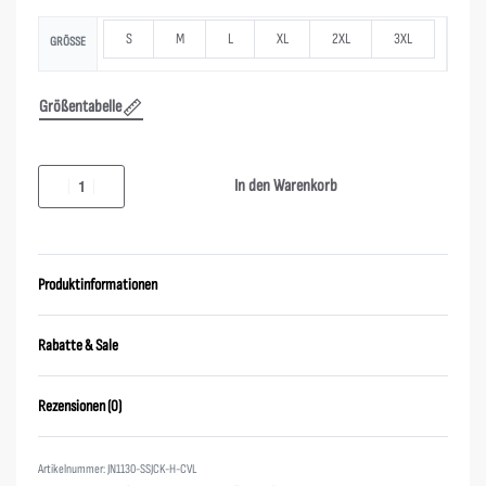
S
M
L
XL
2XL
3XL
GRÖSSE
Größentabelle
In den Warenkorb
Produktinformationen
Rabatte & Sale
Rezensionen (0)
Bewertet mit
0
von 5
JN1130-SSJCK-H-CVL