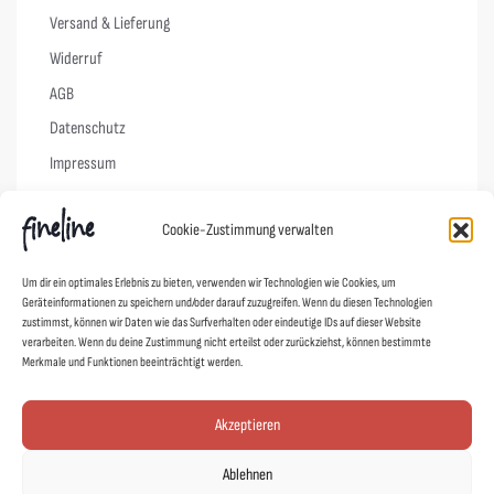
Versand & Lieferung
Widerruf
AGB
Datenschutz
Impressum
Cookie-Richtlinie (EU)
Cookie-Zustimmung verwalten
Links
Um dir ein optimales Erlebnis zu bieten, verwenden wir Technologien wie Cookies, um
Geräteinformationen zu speichern und/oder darauf zuzugreifen. Wenn du diesen Technologien
Kontakt
zustimmst, können wir Daten wie das Surfverhalten oder eindeutige IDs auf dieser Website
verarbeiten. Wenn du deine Zustimmung nicht erteilst oder zurückziehst, können bestimmte
Designer
Merkmale und Funktionen beeinträchtigt werden.
Showroom
Mein Shop
Akzeptieren
Agentur fineline
Ablehnen
Schoad ums Licht