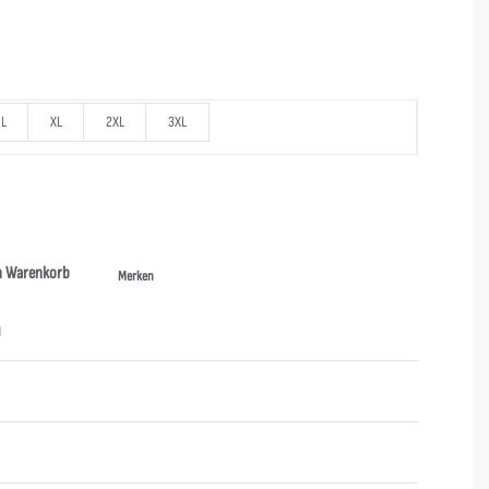
L
XL
2XL
3XL
n Warenkorb
Merken
N