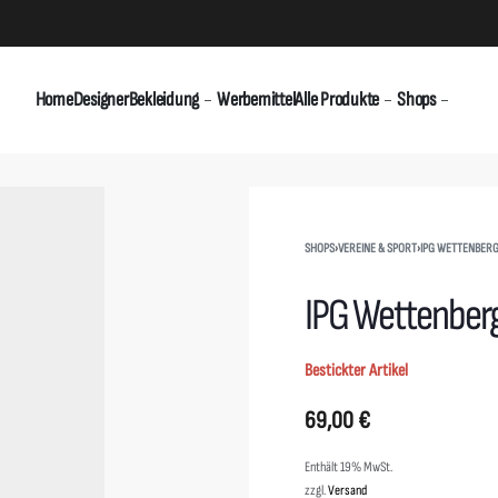
Home
Designer
Bekleidung
Werbemittel
Alle Produkte
Shops
SHOPS
›
VEREINE & SPORT
›
IPG WETTENBERG 
IPG Wettenber
Bestickter Artikel
69,00
€
Enthält 19% MwSt.
zzgl.
Versand