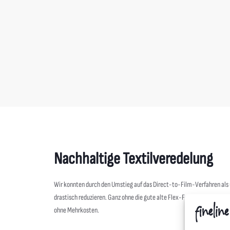
Roly
berg Hybridjacke Damen
IPG Wettenberg Sportshirt Dame
16,00
€
Nachhaltige Textilveredelung
Wir konnten durch den Umstieg auf das Direct-to-Film-Verfahren al
drastisch reduzieren. Ganz ohne die gute alte Flex-Folie geht es aber 
ohne Mehrkosten.