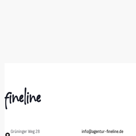
B&C
Tee Jays
IPG Wettenberg T-Shirt Unisex
IPG Wetten
16,00
€
86,00
€
Grüninger Weg 28
info@agentur-fineline.de