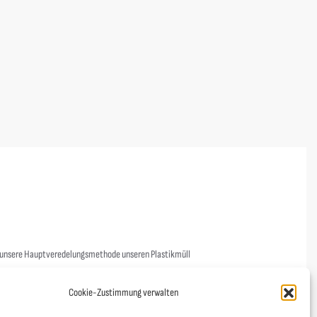
Russell
n
IPG Wettenberg Softshelljacke Damen
ab
65,00
€
s unsere Hauptveredelungsmethode unseren Plastikmüll
nicht. Unsere Garne sind aus nachhaltiger Produktion und das
Cookie-Zustimmung verwalten