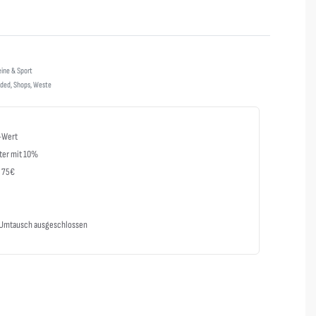
Bewertet mit
0
von 5
eine & Sport
ded
,
Shops
,
Weste
-Wert
ter mit 10%
b 75€
m Umtausch ausgeschlossen