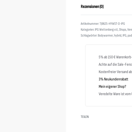
Rezensionen (0)
TJ9625-HYWST-D-IPG
Kategorien:
IPG Wettenberg e.V.
,
Shops
,
Ver
Schlagwörter:
Bodywarmer
,
hybrid
,
IPG
,
pad
5% ab 150 € Warenkorb
Achte auf die Sale-Fens
Kostenfreier Versand a
3% Neukundenrabatt
Mein eigener Shop?
Veredelte Ware ist vo
TEILEN