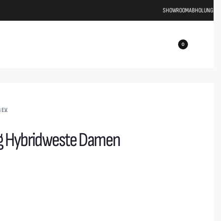
SHOWROOM
ABHOLUNG
0
E.V.
g Hybridweste Damen