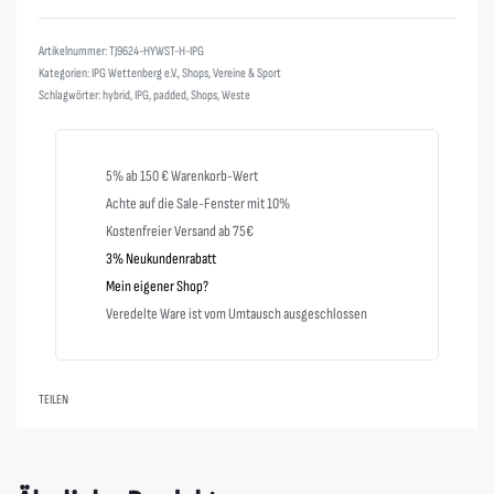
Bewertet mit
0
von 5
TJ9624-HYWST-H-IPG
Kategorien:
IPG Wettenberg e.V.
,
Shops
,
Vereine & Sport
Schlagwörter:
hybrid
,
IPG
,
padded
,
Shops
,
Weste
5% ab 150 € Warenkorb-Wert
Achte auf die Sale-Fenster mit 10%
Kostenfreier Versand ab 75€
3% Neukundenrabatt
Mein eigener Shop?
Veredelte Ware ist vom Umtausch ausgeschlossen
TEILEN