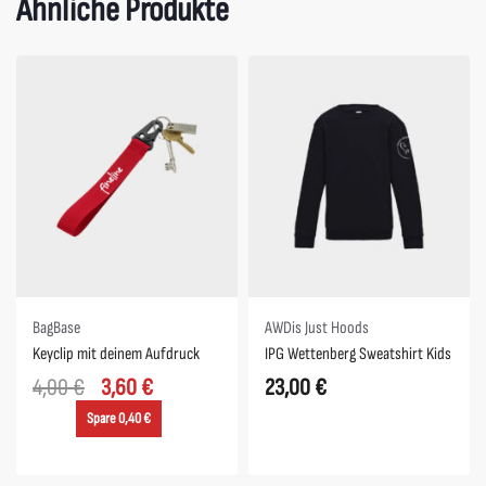
Ähnliche Produkte
Spare 0,40 €
BagBase
AWDis Just Hoods
Keyclip mit deinem Aufdruck
IPG Wettenberg Sweatshirt Kids
4,00
€
3,60
€
23,00
€
Spare 0,40 €