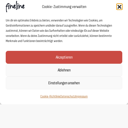
Cookie-Zustimmung verwalten
Info
Um dir ein optimales Erlebnis zu bieten, verwenden wir Technologien wie Cookies, um
Vertrag widerrufen
Geräteinformationen zu speichern und/oder darauf zuzugreifen. Wenn du diesen Technologien
zustimmst, können wir Daten wie das Surfverhalten oder eindeutige IDs auf dieser Website
FAQs
verarbeiten. Wenn du deine Zustimmung nicht erteilst oder zurückziehst, können bestimmte
Pflegehinweise
Merkmale und Funktionen beeinträchtigt werden.
Versand & Lieferung
Akzeptieren
Widerruf
AGB
Ablehnen
Datenschutz
Einstellungen ansehen
Impressum
Cookie-Richtlinie (EU)
Cookie-Richtlinie
Datenschutz
Impressum
Links
Kontakt