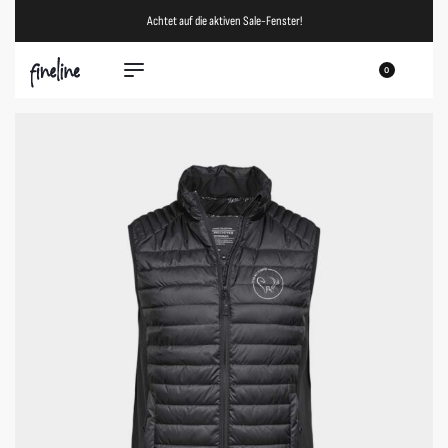
Achtet auf die aktiven Sale-Fenster!
0