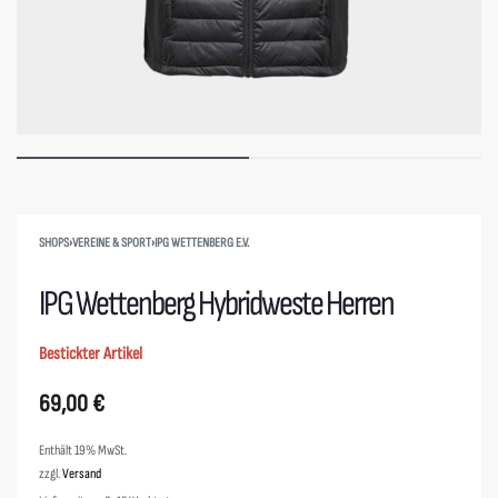
SHOPS
›
VEREINE & SPORT
›
IPG WETTENBERG E.V.
IPG Wettenberg Hybridweste Herren
Bestickter Artikel
69,00
€
Enthält 19% MwSt.
zzgl.
Versand