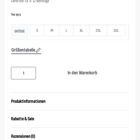
Lieferzeit: ca. 9-12 Werktage
Tee Jays
S
M
L
XL
2XL
3XL
GRÖSSE
Größentabelle
In den Warenkorb
Produktinformationen
Rabatte & Sale
Rezensionen (0)