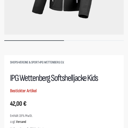
SHOPS
›
VEREINE & SPORT
›
IPG WETTENBERG E.V.
IPG Wettenberg Softshelljacke Kids
Bestickter Artikel
42,00
€
Enthält 19% MwSt.
zzgl.
Versand