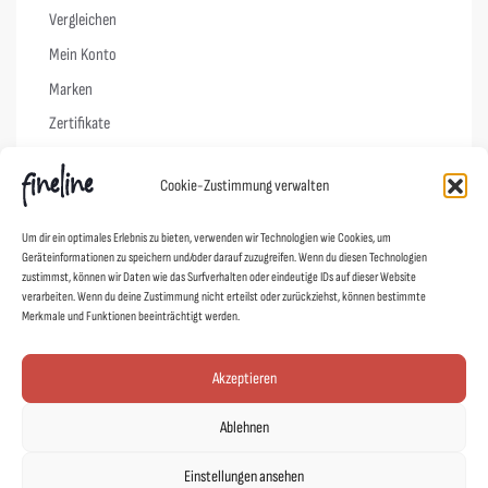
Vergleichen
Mein Konto
Marken
Zertifikate
Info
Cookie-Zustimmung verwalten
Vertrag widerrufen
Um dir ein optimales Erlebnis zu bieten, verwenden wir Technologien wie Cookies, um
Geräteinformationen zu speichern und/oder darauf zuzugreifen. Wenn du diesen Technologien
FAQs
zustimmst, können wir Daten wie das Surfverhalten oder eindeutige IDs auf dieser Website
verarbeiten. Wenn du deine Zustimmung nicht erteilst oder zurückziehst, können bestimmte
Pflegehinweise
Merkmale und Funktionen beeinträchtigt werden.
Versand & Lieferung
Widerruf
Akzeptieren
AGB
Ablehnen
Datenschutz
Einstellungen ansehen
Impressum