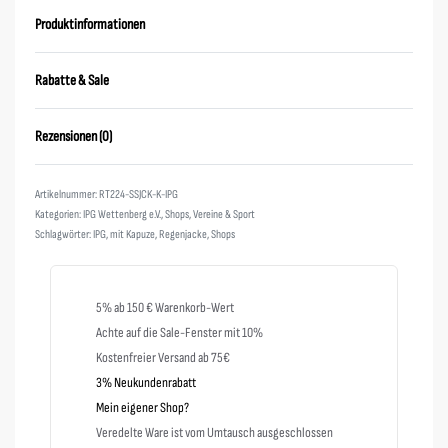
Produktinformationen
Rabatte & Sale
Rezensionen (0)
Bewertet mit
0
von 5
RT224-SSJCK-K-IPG
Kategorien:
IPG Wettenberg e.V.
,
Shops
,
Vereine & Sport
Schlagwörter:
IPG
,
mit Kapuze
,
Regenjacke
,
Shops
5% ab 150 € Warenkorb-Wert
Achte auf die Sale-Fenster mit 10%
Kostenfreier Versand ab 75€
3% Neukundenrabatt
Mein eigener Shop?
Veredelte Ware ist vom Umtausch ausgeschlossen