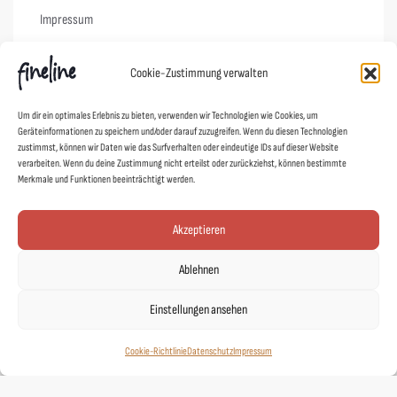
Impressum
Cookie-Richtlinie (EU)
Cookie-Zustimmung verwalten
Links
Um dir ein optimales Erlebnis zu bieten, verwenden wir Technologien wie Cookies, um
Geräteinformationen zu speichern und/oder darauf zuzugreifen. Wenn du diesen Technologien
Kontakt
zustimmst, können wir Daten wie das Surfverhalten oder eindeutige IDs auf dieser Website
verarbeiten. Wenn du deine Zustimmung nicht erteilst oder zurückziehst, können bestimmte
Designer
Merkmale und Funktionen beeinträchtigt werden.
Showroom
Mein Shop
Akzeptieren
Agentur fineline
Ablehnen
Schoad ums Licht
DUAFF!
Einstellungen ansehen
Stickerei Gießen
Cookie-Richtlinie
Datenschutz
Impressum