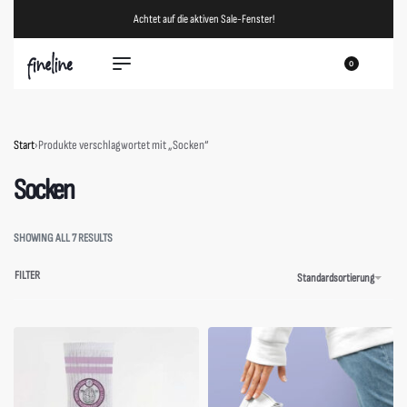
Achtet auf die aktiven Sale-Fenster!
0
Start
›
Produkte verschlagwortet mit „Socken“
Socken
SHOWING ALL 7 RESULTS
FILTER
Standardsortierung