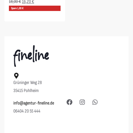
18,00
€
16,20
€
Spare 1,80 €
Grüninger Weg 28
35415 Pohlheim
info@agentur-fineline.de
06404 20 55 444