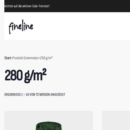
Achtet auf die aktiven Sale-Fenster!
Start
›
Produkt Grammatur
›
280 g/m²
280 g/m²
ERGEBNISSE 1 – 16 VON 72 WERDEN ANGEZEIGT