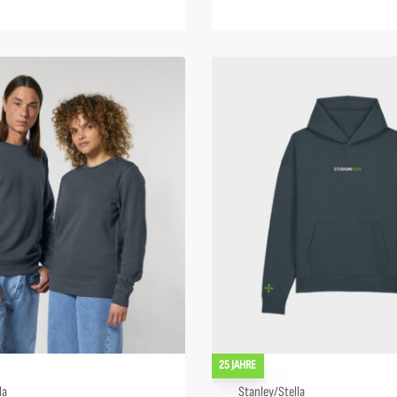
25 JAHRE
la
Stanley/Stella