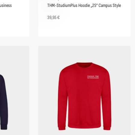
usiness
THM-StudiumPlus Hoodie „25“ Campus Style
39,95
€