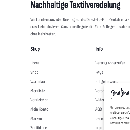
Nachhaltige Textilveredelung
Wir konnten durch den Umstieg auf das Direct-to-Film-Verfahren al
drastisch reduzieren. Ganz ohne die gute alte Flex-Folie geht es aber 
ohne Mehrkosten.
Shop
Info
Home
Vertrag widerrufen
Shop
FAQs
Warenkorb
Pflegehinweise
Merkliste
Versand & Lieferung
Vergleichen
Widerruf
Um dir ein optim
Mein Konto
AGB
und/oder darauf 
Marken
Datenschutz
eindeutige IDs a
bestimmte Merkm
Zertifikate
Impressum