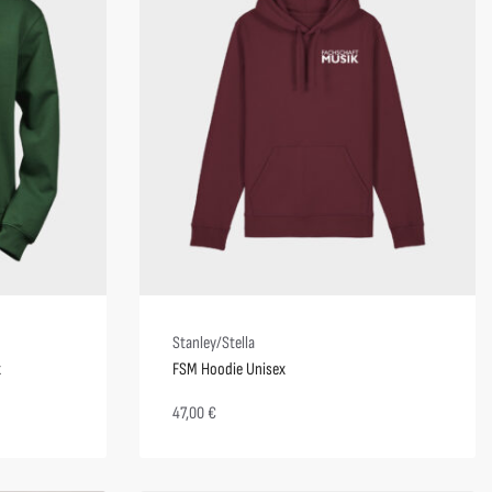
Stanley/Stella
x
FSM Hoodie Unisex
47,00
€