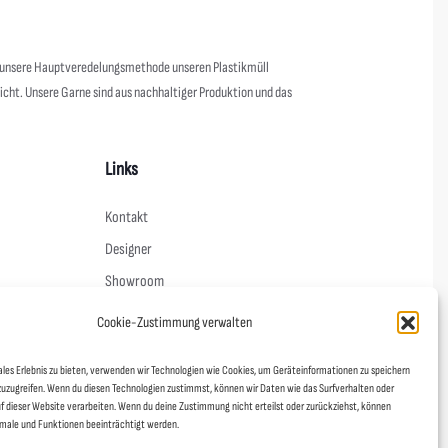
s unsere Hauptveredelungsmethode unseren Plastikmüll
nicht. Unsere Garne sind aus nachhaltiger Produktion und das
Links
Kontakt
Designer
Showroom
Mein Shop
Cookie-Zustimmung verwalten
Agentur fineline
ales Erlebnis zu bieten, verwenden wir Technologien wie Cookies, um Geräteinformationen zu speichern
Schoad ums Licht
zuzugreifen. Wenn du diesen Technologien zustimmst, können wir Daten wie das Surfverhalten oder
DUAFF!
uf dieser Website verarbeiten. Wenn du deine Zustimmung nicht erteilst oder zurückziehst, können
ale und Funktionen beeinträchtigt werden.
Stickerei Gießen