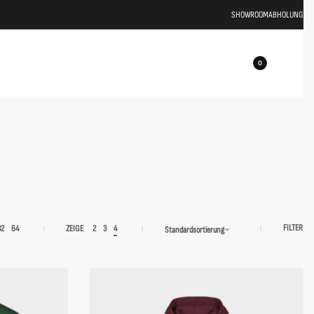
SHOWROOM
ABHOLUNG
0
FILTER
32
64
ZEIGE
2
3
4
Standardsortierung